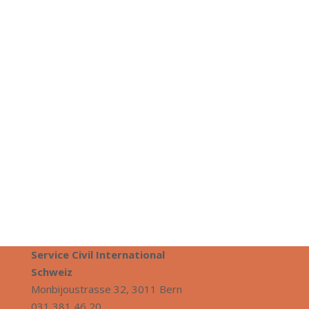
Service
Travaille dans des organisations d’utilité publique
en
Europe
. Tous les frais sont pris en charge par
la
Foundation Movetia.
En savoir plus
Service Civil International
S
chweiz
Monbijoustrasse 32, 3011 Bern
031 381 46 20