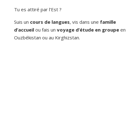
Tu es attiré par l’Est ?
Suis un
cours de langues
, vis dans une
famille
d’accueil
ou fais un
voyage d’étude en groupe
en
Ouzbékistan ou au Kirghizstan.
Contacte-nous par e-mail
European Voluntary