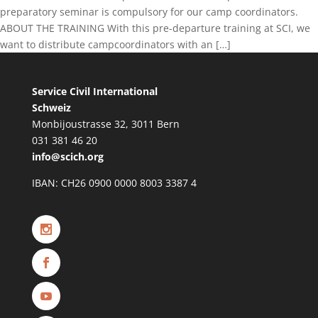
preparatory seminar is compulsory for our camp coordinators.
ABOUT THE TRAINING With this pre-departure training at SCI, we
want to distribute campcoordinators with an […]
Service Civil International
S
chweiz
Monbijoustrasse 32, 3011 Bern
031 381 46 20
info@scich.org
IBAN: CH26 0900 0000 8003 3387 4