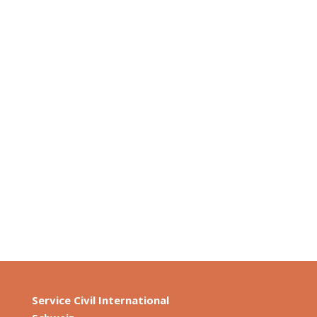
Peter, a member of SCI Switzerland, was in
Palestine in 2022 and visited one of our
project partners. The Tent of...
Service Civil International